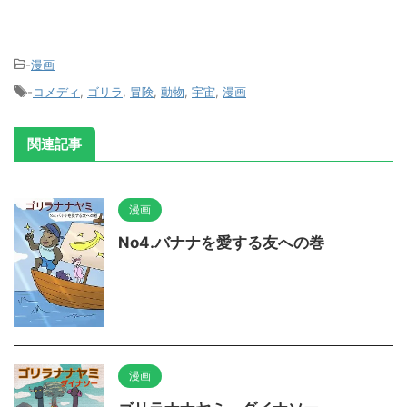
-
漫画
-
コメディ
,
ゴリラ
,
冒険
,
動物
,
宇宙
,
漫画
関連記事
漫画
No4.バナナを愛する友への巻
漫画