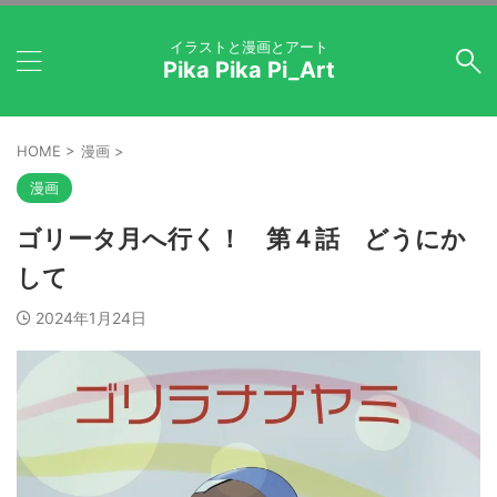
イラストと漫画とアート
Pika Pika Pi_Art
HOME
>
漫画
>
漫画
ゴリータ月へ行く！ 第４話 どうにか
して
2024年1月24日