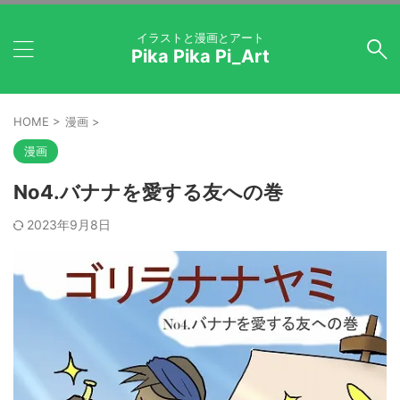
イラストと漫画とアート
Pika Pika Pi_Art
HOME
>
漫画
>
漫画
No4.バナナを愛する友への巻
2023年9月8日