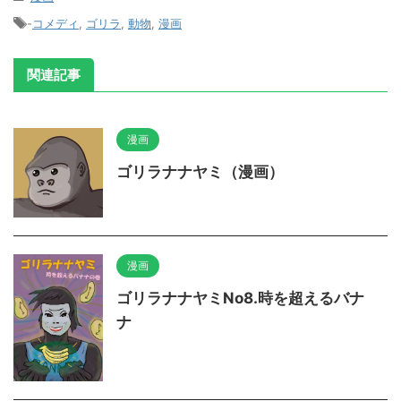
-
コメディ
,
ゴリラ
,
動物
,
漫画
関連記事
漫画
ゴリラナナヤミ（漫画）
漫画
ゴリラナナヤミNo8.時を超えるバナ
ナ