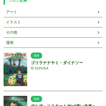
ブログ記事
アート
イラスト
その他
漫画
漫画
ゴリラナナヤミ・ダイナソー
2025/5/4
漫画
デルデ・リスタート/No1遠い未来へ