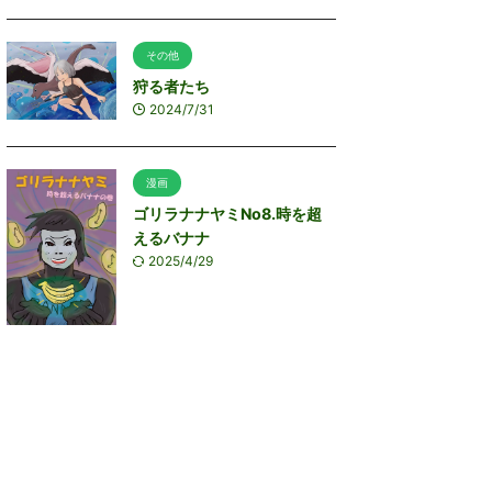
その他
狩る者たち
2024/7/31
漫画
ゴリラナナヤミNo8.時を超
えるバナナ
2025/4/29