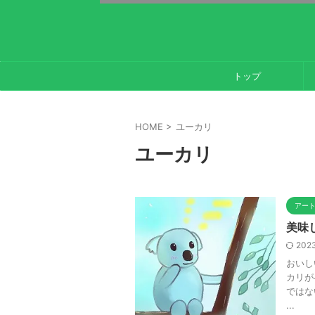
トップ
HOME
>
ユーカリ
ユーカリ
アー
美味
2023
おいし
カリが
ではな
...