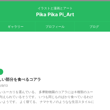
イラストと漫画とアート
Pika Pika Pi_Art
ギャラリー
プロフィール
ブログ
ト
しい部分を食べるコアラ
/9/13
いユーカリを選んでいる。 多摩動物園のコアラには８種類のユー
与えられているそうです。 いつも同じものばかり食べているわけ
いようです。 よく寝てる。 ナマケモノのようなな生活スタイルに