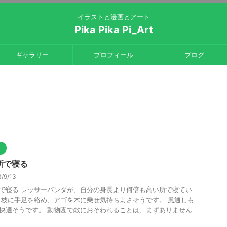
イラストと漫画とアート
Pika Pika Pi_Art
ギャラリー
プロフィール
ブログ
ト
所で寝る
/9/13
で寝る レッサーパンダが、自分の身長より何倍も高い所で寝てい
 枝に手足を絡め、アゴを木に乗せ気持ちよさそうです。 風通しも
快適そうです。 動物園で敵におそわれることは、まずありません