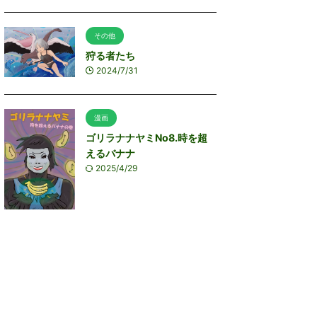
その他
狩る者たち
2024/7/31
漫画
ゴリラナナヤミNo8.時を超
えるバナナ
2025/4/29