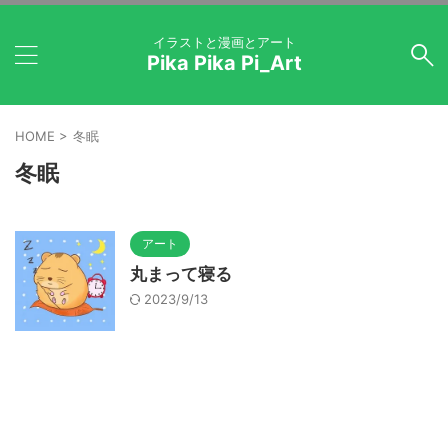
イラストと漫画とアート
Pika Pika Pi_Art
HOME
>
冬眠
冬眠
アート
丸まって寝る
2023/9/13