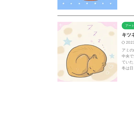
アー
キツ
2023
アミの
中央で
ていた
冬は日 .