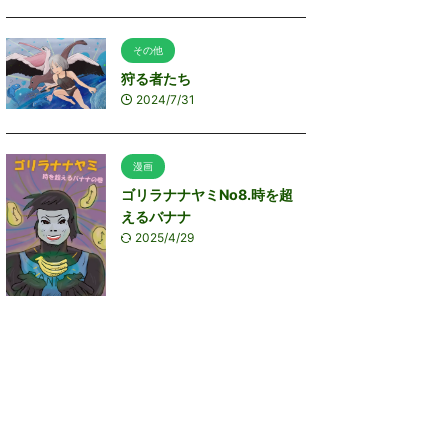
その他
狩る者たち
2024/7/31
漫画
ゴリラナナヤミNo8.時を超
えるバナナ
2025/4/29