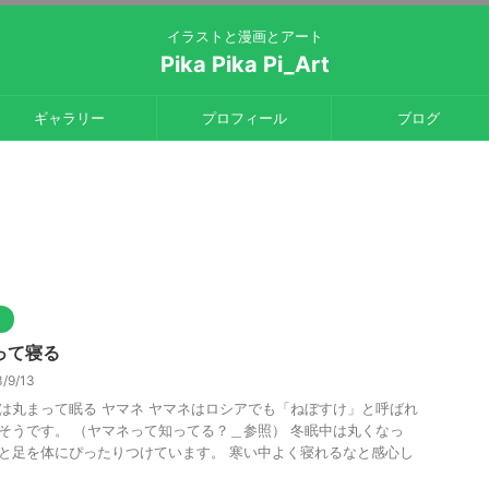
イラストと漫画とアート
Pika Pika Pi_Art
ギャラリー
プロフィール
ブログ
ト
って寝る
/9/13
は丸まって眠る ヤマネ ヤマネはロシアでも「ねぼすけ」と呼ばれ
そうです。 （ヤマネって知ってる？＿参照） 冬眠中は丸くなっ
と足を体にぴったりつけています。 寒い中よく寝れるなと感心し