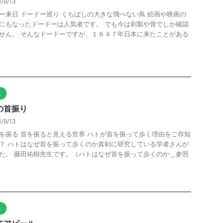
/9/13
ー来日 ドードー巡り くちばしの大きな飛べない鳥 絵画や映画の
にもなったドードーは人気者です。 でも今は剥製や骨でしか確認
せん。 そんなドードーですが、１６４７年日本に来たことがある
他
の首振り
/9/13
を振る 首を振ると見える世界 ハトが首を振って歩く理由をご存知
？ ハトはなぜ首を振って歩くのか真剣に研究している学者さんが
た。 藤田祐樹先生です。（ハトはなぜ首を振って歩くのか＿参照
他