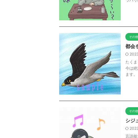
ワバリ
その
都会
2023
たくま
今は絶
ます。
その
シジ
2023
言語能