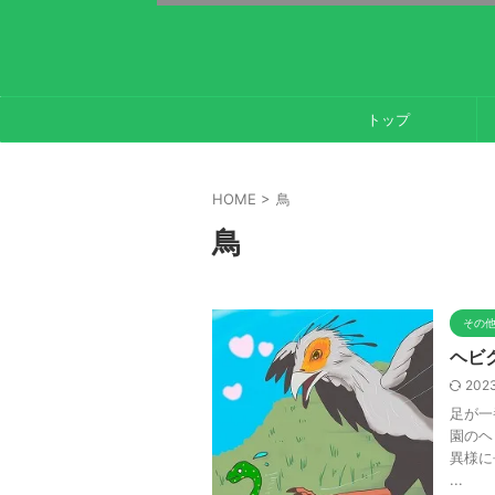
トップ
HOME
>
鳥
鳥
その
ヘビ
2023
足が一
園のヘ
異様に
...