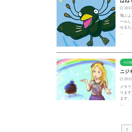
はね
2023
飛ぶよ
ールし
せるた
...
その
ニジ
2023
メタリ
ります
ます。
...
1