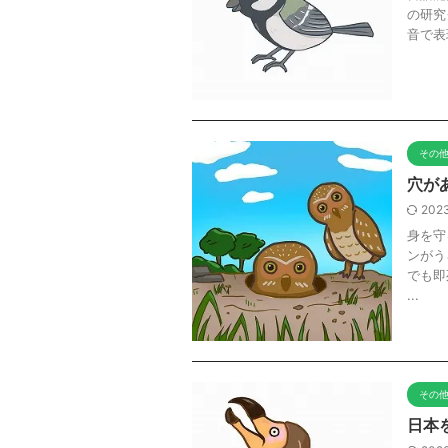
の研究
音で表
その
穴が
2023
身を守
ンがう
でも即
...
その
日本