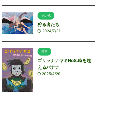
その他
狩る者たち
2024/7/31
漫画
ゴリラナナヤミNo8.時を超
えるバナナ
2025/4/29