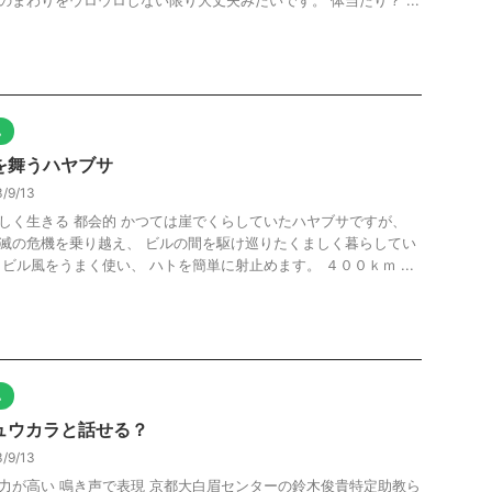
のまわりをウロウロしない限り大丈夫みたいです。 体当たり？ ...
他
を舞うハヤブサ
/9/13
しく生きる 都会的 かつては崖でくらしていたハヤブサですが、
滅の危機を乗り越え、 ビルの間を駆け巡りたくましく暮らしてい
 ビル風をうまく使い、 ハトを簡単に射止めます。 ４００ｋｍ ...
他
ュウカラと話せる？
/9/13
力が高い 鳴き声で表現 京都大白眉センターの鈴木俊貴特定助教ら