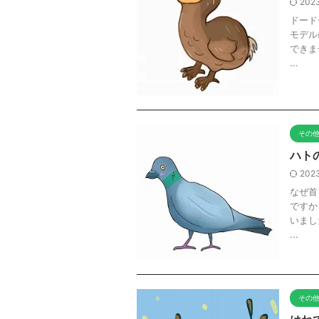
2023
ドード
モデル
できま
...
その
ハト
2023
なぜ首
ですか
いまし
...
その