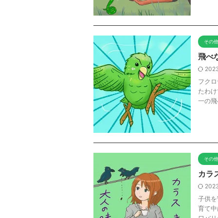
その
飛べ
2023
フクロ
たわけ
一の飛
その
カラ
2023
子供を
育て中