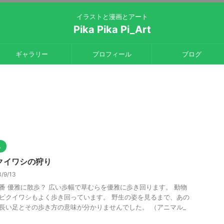
イラストと漫画とアート
Pika Pika Pi_Art
ギャラリー
プロフィール
ブログ
他
クイワシの狩り
/9/13
番 優雅に散歩？ 広い歩幅で草むらを優雅に歩き回ります。 動物
ビクイワシもよく歩き回っています。 野生の姿を見るまで、あの
長い足とその歩き方の意味が分かりませんでした。 （アニマル_