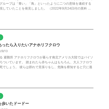
グループは「青い」「鳥」といったように二つの意味を連続する
現していたことを発見しました。 （2022年9月24日付の英科 ...
他
あったら入りたいアナホリフクロウ
/9/13
る 避難所 アナホリフクロウが暮らす南北アメリカ大陸ではバイソ
ろついています。 踏まれたら赤ちゃんはもちろん、大人フクロウ
死でしょう。 彼らは群れで見張りをし、危険を察知すると穴に逃
他
を歩いたドードー