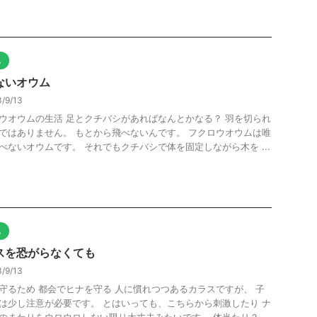
他
ないオウム
/9/13
ウオウムの生活 足とクチバシがあればなんとかなる？ 羽を切られ
ではありません。 もとから飛べないんです。 フクロウオウムは唯
べないオウムです。 それでもクチバシで体を固定しながら木を ...
他
スを恐がらなくても
/9/13
守るため 都会でヒナを守る 人に慣れつつあるカラスですが、 子
は少し注意が必要です。 とはいっても、こちらから刺激したり ナ