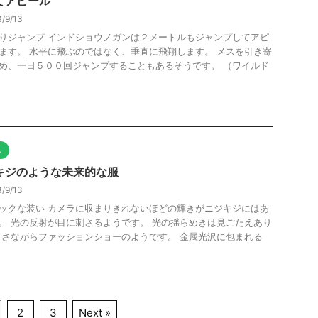
てアピール
/9/13
りジャンプ インドショウノガンは２メートルもジャンプしてアピ
ます。 水平に飛ぶのではなく、垂直に飛翔します。 メスを引き寄
め、一日５００回ジャンプすることもあるそうです。 （ワイルド
他
キジのような未来的な服
/9/13
ックな装い カメラに収まりきれないほどの輝きがニジキジにはあ
。 光の反射が目に刺さるようです。 光の揺らめきは見ごたえあり
 さながらファッションショーのようです。 金属光沢に包まれる
2
3
Next »