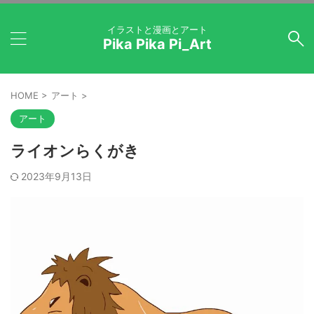
イラストと漫画とアート
Pika Pika Pi_Art
HOME
>
アート
>
アート
ライオンらくがき
2023年9月13日