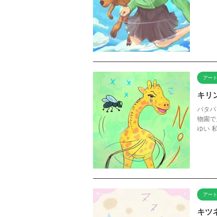
アー
キリ
パタパ
物園で
ゆい 
アー
キツ