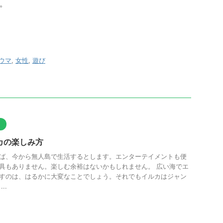
。
ウマ
,
女性
,
遊び
ト
カの楽しみ方
ば、今から無人島で生活するとします。エンターテイメントも便
具もありません。楽しむ余裕はないかもしれません。 広い海でエ
すのは、はるかに大変なことでしょう。それでもイルカはジャン
..