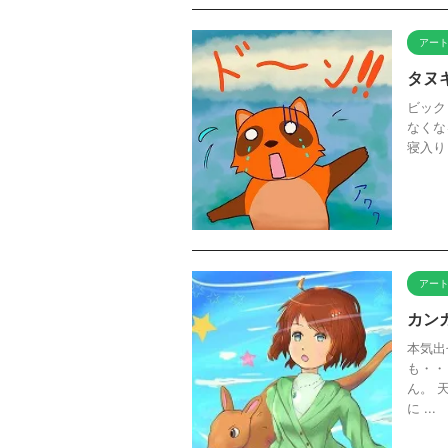
アー
タヌ
ビック
なくな
寝入り
アー
カン
本気出
も・・
ん。 
に ...