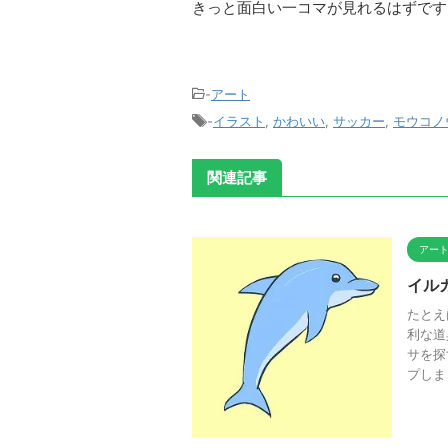
きっと面白い一コマが見れるはずです
-
アート
-
イラスト
,
かわいい
,
サッカー
,
モウコノ
関連記事
アー
イル
たとえ
利な道
サを探
プしま .