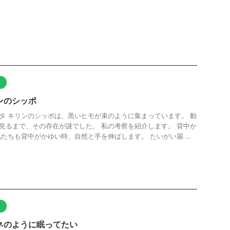
ト
ンのシッポ
タ キリンのシッポは、黒いヒモが束のように集まっています。 動
見るまで、その存在が謎でした。 私の考察を紹介します。 背中か
私たちも背中がかゆい時、自然と手を伸ばします。 たいがい届 ...
ト
ネのように眠ってたい