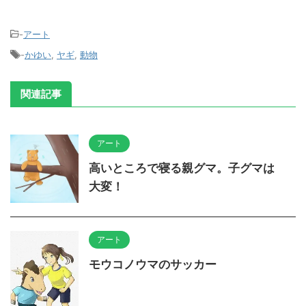
-
アート
-
かゆい
,
ヤギ
,
動物
関連記事
アート
高いところで寝る親グマ。子グマは
大変！
アート
モウコノウマのサッカー