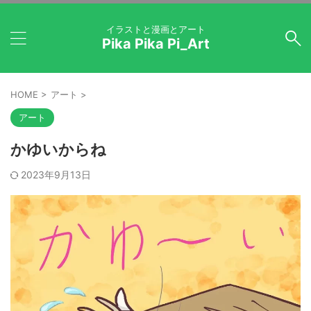
イラストと漫画とアート
Pika Pika Pi_Art
HOME
>
アート
>
アート
かゆいからね
2023年9月13日