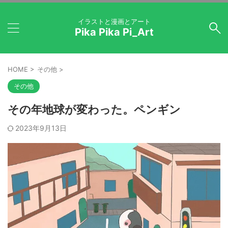
イラストと漫画とアート
Pika Pika Pi_Art
HOME
>
その他
>
その他
その年地球が変わった。ペンギン
2023年9月13日