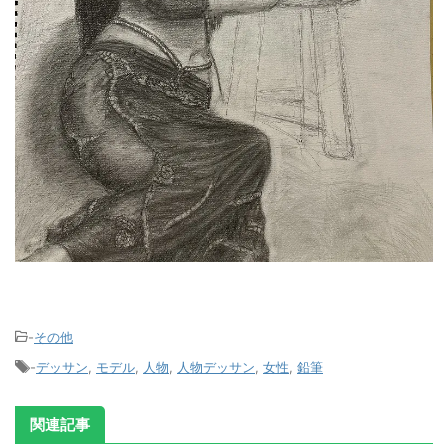
-
その他
-
デッサン
,
モデル
,
人物
,
人物デッサン
,
女性
,
鉛筆
関連記事