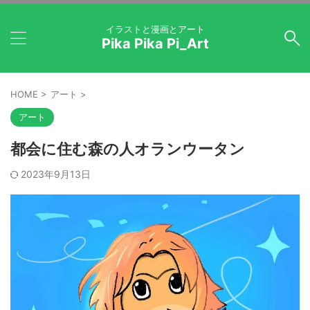
イラストと漫画とアート
Pika Pika Pi_Art
HOME
>
アート
>
アート
都会に住む森の人オランウータン
2023年9月13日