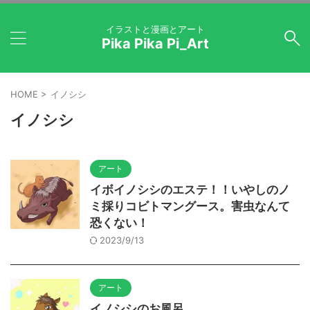
イラストと漫画とアート
Pika Pika Pi_Art
HOME
>
イノシシ
イノシシ
アート
イボイノシシのエステ！！いやしのノ
ミ採りコビトマングース。害虫なんて
恐くない！
2023/9/13
アート
イノシシのお風呂