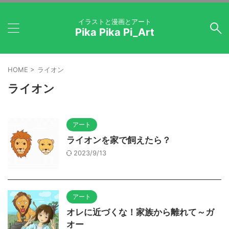
イラストと漫画とアート
Pika Pika Pi_Art
HOME
>
ライオン
ライオン
アート
ライオンを家で飼えたら？
2023/9/13
アート
オレに近づくな！家族から離れて～ガ
オー