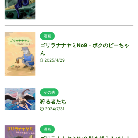
漫画
ゴリラナナヤミNo9・ボクのピーちゃ
ん
2025/4/29
その他
狩る者たち
2024/7/31
漫画