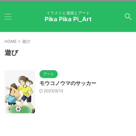
イラストと漫画とアート
Pika Pika Pi_Art
HOME
>
遊び
遊び
アート
モウコノウマのサッカー
2023/9/13