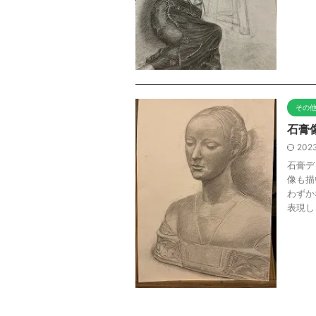
その
石膏
2023
石膏デ
像も描
わずか
表現し .