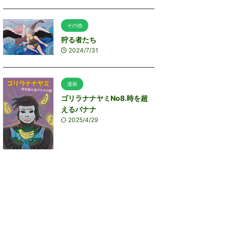
その他
狩る者たち
2024/7/31
漫画
ゴリラナナヤミNo8.時を超
えるバナナ
2025/4/29