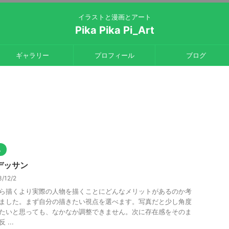
イラストと漫画とアート
Pika Pika Pi_Art
ギャラリー
プロフィール
ブログ
他
デッサン
/12/2
ら描くより実際の人物を描くことにどんなメリットがあるのか考
ました。まず自分の描きたい視点を選べます。写真だと少し角度
たいと思っても、なかなか調整できません。次に存在感をそのま
 ...