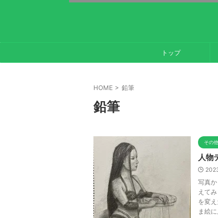
トップ
HOME
>
鉛筆
鉛筆
その
人物
2023
写真か
えてみ
を変え
ま絵に反