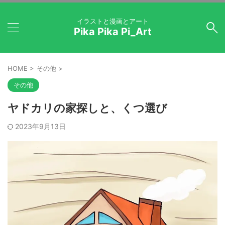
イラストと漫画とアート
Pika Pika Pi_Art
HOME
>
その他
>
その他
ヤドカリの家探しと、くつ選び
2023年9月13日