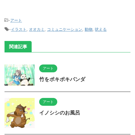
-
アート
-
イラスト
,
オオカミ
,
コミュニケーション
,
動物
,
吠える
関連記事
アート
竹をポキポキパンダ
アート
イノシシのお風呂