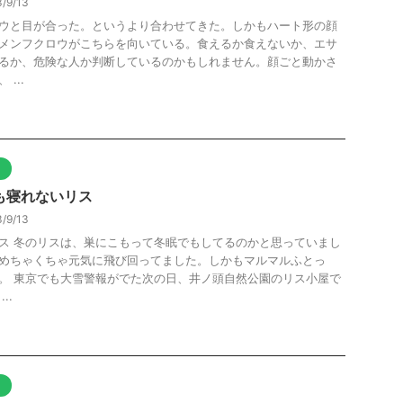
/9/13
ウと目が合った。というより合わせてきた。しかもハート形の顔
メンフクロウがこちらを向いている。食えるか食えないか、エサ
るか、危険な人か判断しているのかもしれません。顔ごと動かさ
 ...
ト
も寝れないリス
/9/13
ス 冬のリスは、巣にこもって冬眠でもしてるのかと思っていまし
めちゃくちゃ元気に飛び回ってました。しかもマルマルふとっ
。 東京でも大雪警報がでた次の日、井ノ頭自然公園のリス小屋で
..
ト