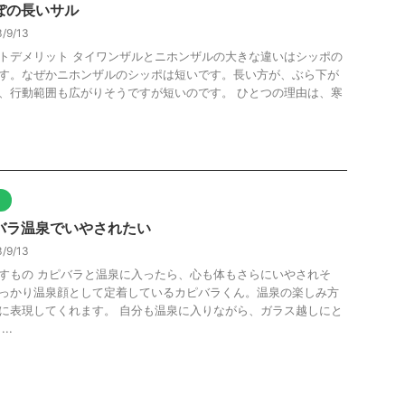
ぽの長いサル
/9/13
トデメリット タイワンザルとニホンザルの大きな違いはシッポの
す。なぜかニホンザルのシッポは短いです。長い方が、ぶら下が
、行動範囲も広がりそうですが短いのです。 ひとつの理由は、寒
.
ト
バラ温泉でいやされたい
/9/13
すもの カピバラと温泉に入ったら、心も体もさらにいやされそ
っかり温泉顔として定着しているカピバラくん。温泉の楽しみ方
に表現してくれます。 自分も温泉に入りながら、ガラス越しにと
..