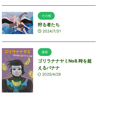
その他
狩る者たち
2024/7/31
漫画
ゴリラナナヤミNo8.時を超
えるバナナ
2025/4/29