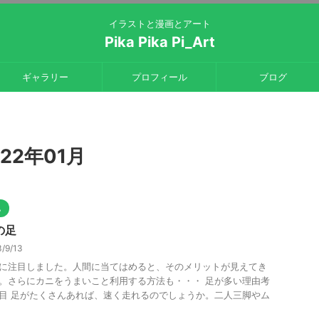
イラストと漫画とアート
Pika Pika Pi_Art
ギャラリー
プロフィール
ブログ
22年01月
他
の足
/9/13
に注目しました。人間に当てはめると、そのメリットが見えてき
。さらにカニをうまいこと利用する方法も・・・ 足が多い理由考
目 足がたくさんあれば、速く走れるのでしょうか。二人三脚やム
.