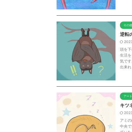
その
逆転
2023
頭を下
生活を
気です
出来れ .
アー
キツ
2023
アミの
中央で