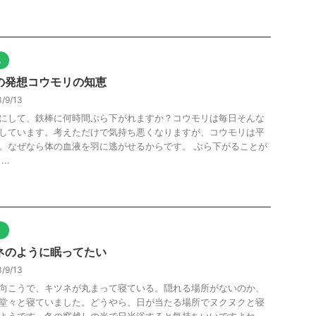
他
の発想コウモリの知恵
/9/13
にして、鉄棒に何時間ぶら下がれますか？コウモリは毎日そんな
しています。考えただけで気持ち悪くなりますが、コウモリは平
。なぜなら体の血液を羽に逃がせるからです。 ぶら下がることが
..
ト
ネのように眠ってたい
/9/13
向こうで、キツネが丸まって寝ている。隠れる場所がないのか、
堂々と寝ていました。どうやら、日が当たる場所でヌクヌクと寝