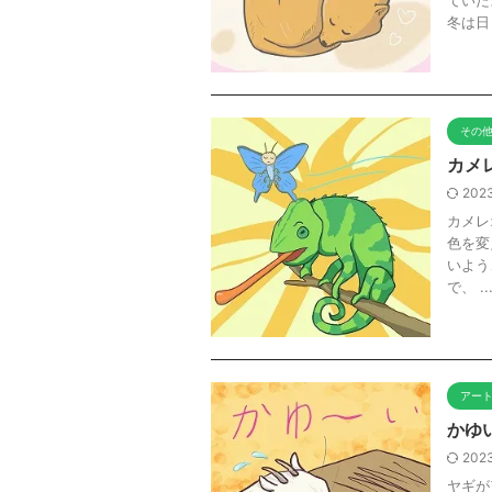
ていた
冬は日 .
その
カメ
2023
カメレ
色を変
いよう
で、 ..
アー
かゆ
2023
ヤギが