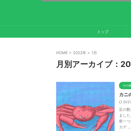
トップ
HOME
>
2022年
>
1月
月別アーカイブ：20
その
カニ
2023
足の数
ました
察一つ
カデ ..