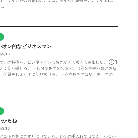
ようです。冬の窓越しの光で日光浴すると気持ちいいですよね。
..
他
レオン的なビジネスマン
/9/13
オンの特徴を、ビジネスマンにおきかえて考えてみました。 ①体
えて姿を隠せる。 ・自分や仲間の失敗で、会社の評判を落とさな
、問題をじょうずに切り抜ける。 ・存在感をすばやく無くすの
.
ト
いからね
/9/13
アゴ下を机にこすりつけている。ヒゲの手入れではなく、かゆか