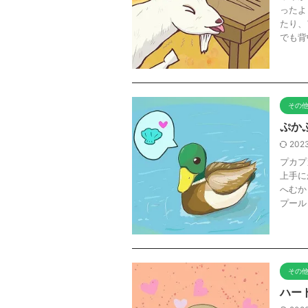
ったよ
たり、
でも背中
その
ぷか
2023
プカプ
上手に
へむか
プール .
その
ハー