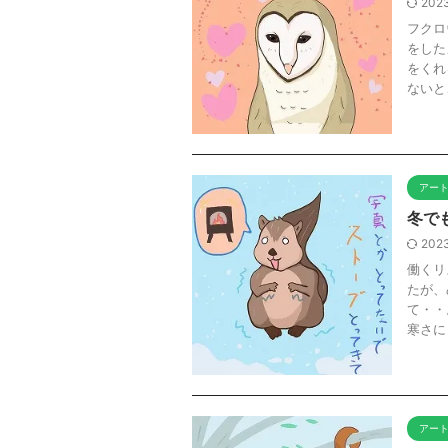
2023
フクロ
をした
をくれ
ないと、
アー
冬で
2023
働くリ
たが、
て・・
寒さに .
アー