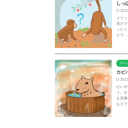
しっ
2023
メリッ
長さで
ったり
さで ..
アー
カピ
2023
心いや
う。す
を見事
なりで .